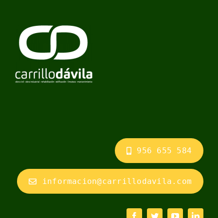
956 655 584
informacion@carrillodavila.com