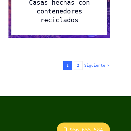
Casas hechas con
contenedores
reciclados
Siguiente
1
2
956 655 584