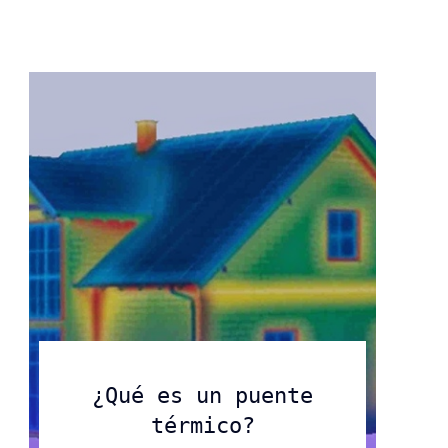
Centramos la estrategia
ambiental en la lucha frente
Saber más
Saber más
al cambio climático
Saber más
¿Qué es un puente
térmico?