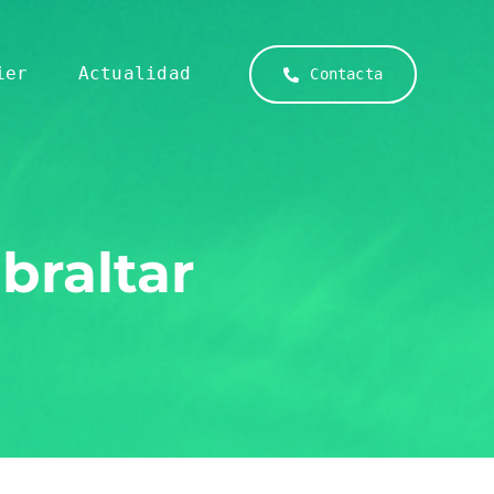
ier
Actualidad
Contacta
braltar
Mantenimiento
Limpieza
Profesionalidad,
Respondemos
compromiso
ante
y mejor
cualquier
equipo
necesidad
Medio Ambiente
humano
técnica