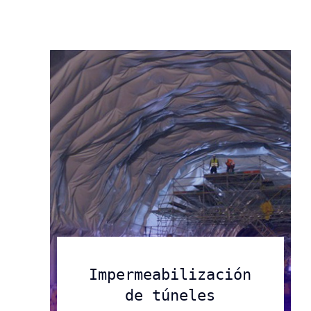
Compromiso exclusivo con
Industrias
nuestros clientes.
Saber más
Saber más
Saber Más
Impermeabilización
de túneles