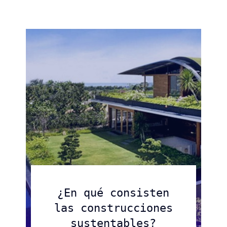
Apoyamos actividades en
construcción
diferentes áreas.
Saber más
Saber más
Saber más
¿En qué consisten
las construcciones
sustentables?