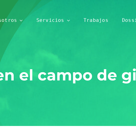
sotros
Servicios
Trabajos
Doss
en el campo de gi
Rehabilitación
Edificación
Máxima
Actuaciones
garantía y
integrales
calidad
en el
garantizada
ámbito de
Compromiso Social
la nueva