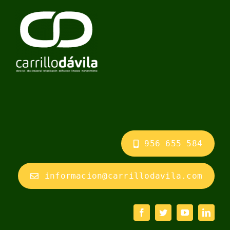
956 655 584
informacion@carrillodavila.com