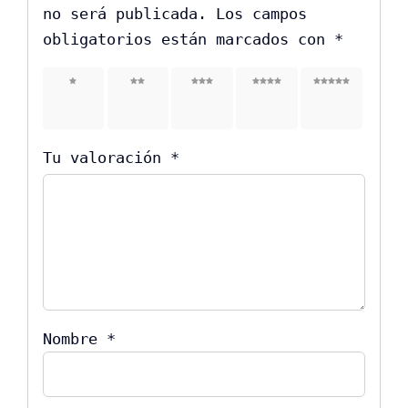
no será publicada.
Los campos
obligatorios están marcados con
*
1 de
2 de
3 de
4 de
5 de
5
5
5
5
5
estrellas
estrellas
estrellas
estrellas
estrellas
Tu valoración
*
Nombre
*