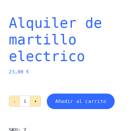
Alquiler de
martillo
electrico
23,00
€
Añadir al carrito
Alquiler
de
martillo
electrico
SKU:
2