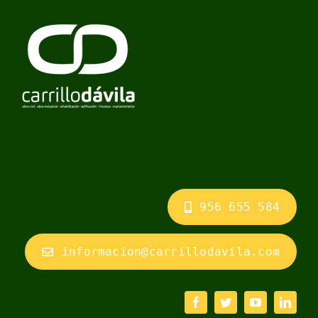
956 655 584
informacion@carrillodavila.com