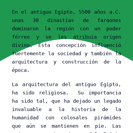
En el antiguo Egipto, 5500 años a.C.
unas 30 dinastías de faraones
dominaron la región con un poder
férreo y se les atribuía origen
divino. Esta concepción influenció
fuertemente la sociedad y también la
arquitectura y construcción de la
época.
La arquitectura del antiguo Egipto,
ha sido religiosa. Su importancia
ha sido tal, que ha dejado un legado
invaluable a la historia de la
humanidad con colosales pirámides
que aún se mantienen en pie. Las