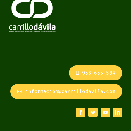
956 655 584
informacion@carrillodavila.com