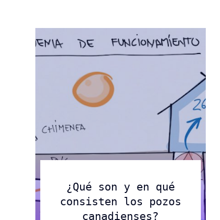
Compromiso exclusivo con
Industrias
nuestros clientes.
Saber más
Saber más
Saber Más
¿Qué son y en qué
consisten los pozos
canadienses?