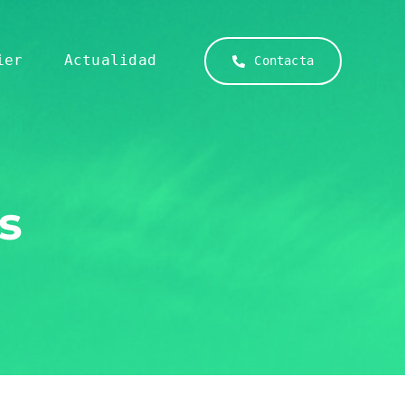
ier
Actualidad
Contacta
s
Mantenimiento
Limpieza
Profesionalidad,
Respondemos
compromiso
ante
y mejor
cualquier
equipo
necesidad
Medio Ambiente
humano
técnica