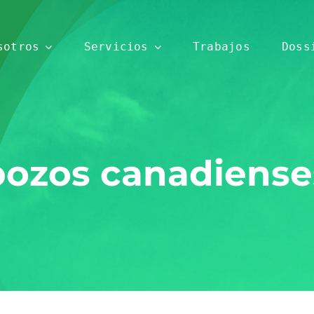
sotros
Servicios
Trabajos
Doss
pozos canadiense
Rehabilitación
Edificación
Máxima
Actuaciones
garantía y
integrales
calidad
en el
garantizada
ámbito de
Compromiso Social
la nueva