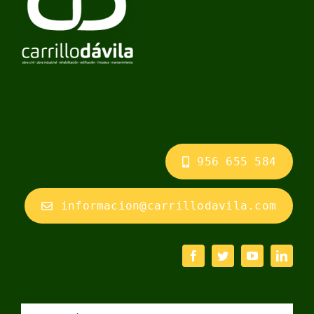
956 655 584
informacion@carrillodavila.com