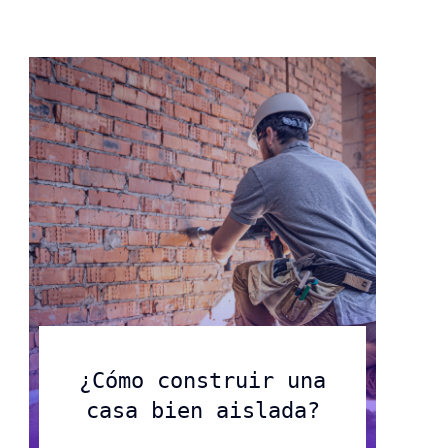
Centramos la estrategia
ambiental en la lucha frente
Saber más
Saber más
al cambio climático
Saber más
¿Cómo construir una
casa bien aislada?