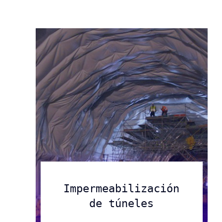
Compromiso exclusivo con
Industrias
nuestros clientes.
Saber más
Saber más
Saber Más
Impermeabilización
de túneles