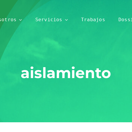
sotros
Servicios
Trabajos
Doss
aislamiento
Rehabilitación
Edificación
Máxima
Actuaciones
garantía y
integrales
calidad
en el
garantizada
ámbito de
Compromiso Social
la nueva