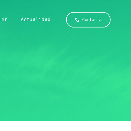
ier
Actualidad
Contacta
Mantenimiento
Limpieza
Profesionalidad,
Respondemos
compromiso
ante
y mejor
cualquier
equipo
necesidad
Medio Ambiente
humano
técnica