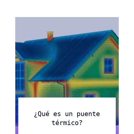
Apoyamos actividades en
construcción
diferentes áreas.
Saber más
Saber más
Saber más
¿Qué es un puente
térmico?