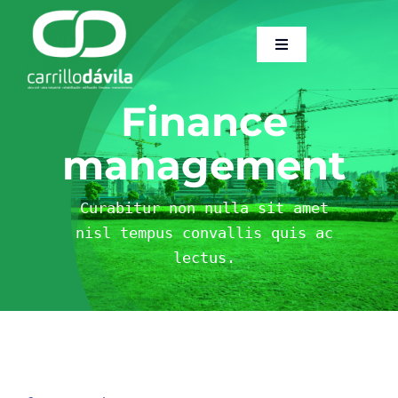
Saltar
al
Toggle
contenido
Navigation
Home
Finance
Sobre Nosotros
management
Servicios
Curabitur non nulla sit amet
nisl tempus convallis quis ac
lectus.
Trabajos
Dossier
Actualidad