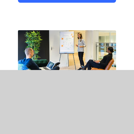
Tax consultency
Pellentesque in ipsum
id orci porta
curabitur arcu.