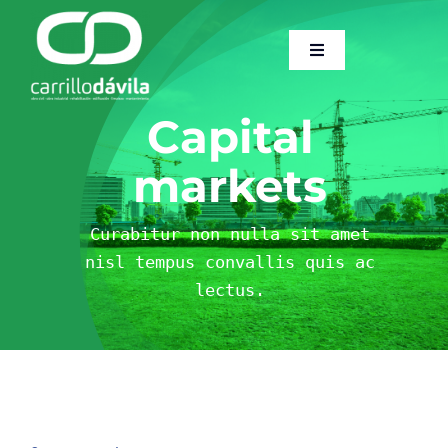
Saltar
al
Toggle
contenido
Navigation
Home
Capital
Sobre Nosotros
markets
Servicios
Curabitur non nulla sit amet
nisl tempus convallis quis ac
lectus.
Trabajos
Dossier
Actualidad