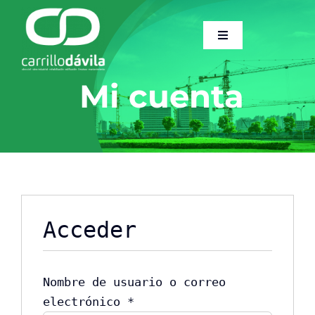
Saltar
al
Toggle
contenido
Navigation
Home
Mi cuenta
Sobre Nosotros
Servicios
Trabajos
Acceder
Dossier
Nombre de usuario o correo
Obligatorio
electrónico
*
Actualidad