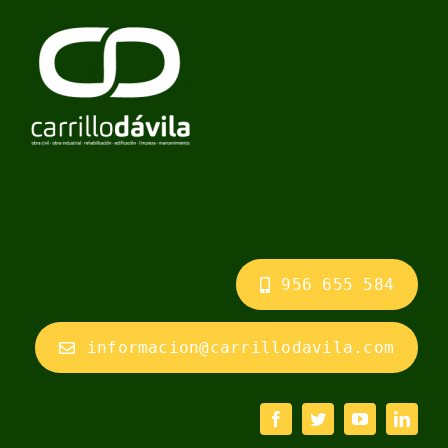
956 655 584
informacion@carrillodavila.com